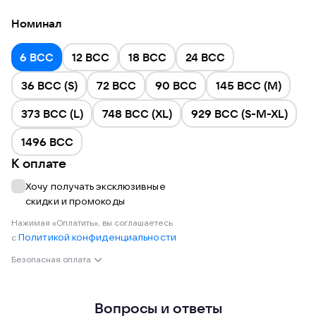
Memory Of Faith
Номинал
Valhalla Glory
6 BCC
12 BCC
18 BCC
24 BCC
Port City
36 BCC (S)
72 BCC
90 BCC
145 BCC (M)
373 BCC (L)
748 BCC (XL)
929 BCC (S-M-XL)
1496 BCC
К оплате
Хочу получать эксклюзивные
скидки и промокоды
Нажимая «Оплатить», вы соглашаетесь
Политикой конфиденциальности
с
Безопасная оплата
Вопросы и ответы