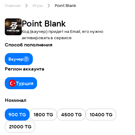
Главная
Игры
Point Blank
Point Blank
Код (ваучер) придет на Email, его нужно
активировать в сервисе
Способ пополнения
Ваучер
Регион аккаунта
Турция
Номинал
900 TG
1800 TG
4500 TG
10400 TG
21000 TG