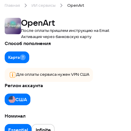
Главная
ИИ сервисы
OpenArt
OpenArt
После оплаты пришлем инструкцию на Email.
Активация через банковскую карту.
Способ пополнения
Карта
Для оплаты сервиса нужен VPN США
Регион аккаунта
США
Номинал
Essential
Infinite