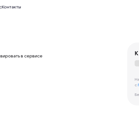
с
Контакты
К
тивировать в сервисе
На
с
Бе