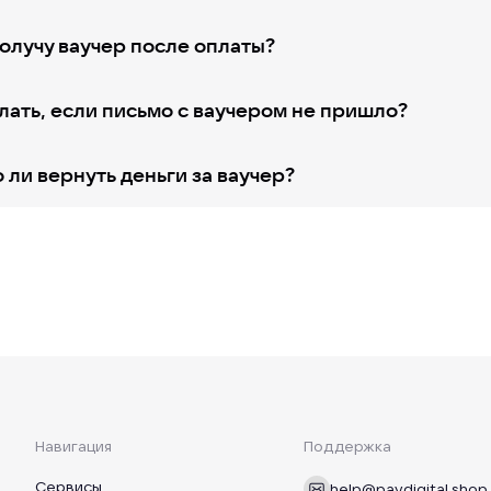
получу ваучер после оплаты?
лать, если письмо с ваучером не пришло?
ли вернуть деньги за ваучер?
Навигация
Поддержка
Сервисы
help@paydigital.shop