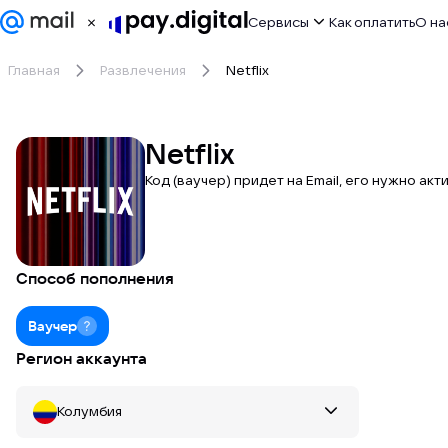
Сервисы
Как оплатить
О на
Главная
Развлечения
Netflix
ИИ сервисы
Игры
Netflix
Код (ваучер) придет на Email, его нужно ак
Развлечения
Работа
Дизайн
Способ пополнения
Другое
Ваучер
Регион аккаунта
Колумбия