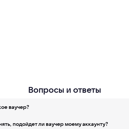
Вопросы и ответы
кое ваучер?
нять, подойдет ли ваучер моему аккаунту?