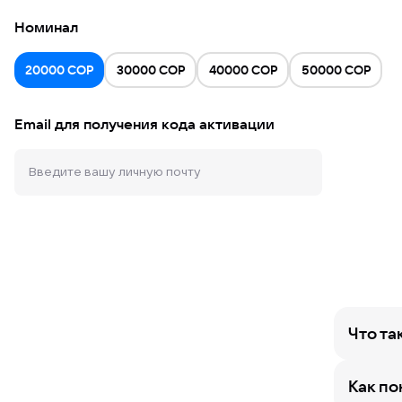
Номинал
Колумбия
20000 COP
30000 COP
40000 COP
50000 COP
Бразилия
Польша
Email для получения кода активации
США
Саудовская Аравия
Европа
Великобритания
ОАЭ
Что та
Как по