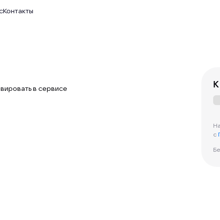
с
Контакты
К
тивировать в сервисе
На
с
Бе