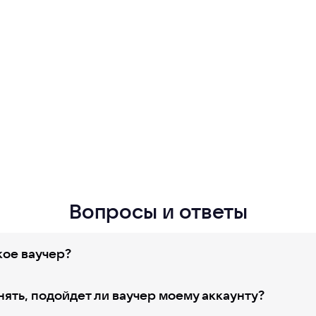
Вопросы и ответы
кое ваучер?
нять, подойдет ли ваучер моему аккаунту?