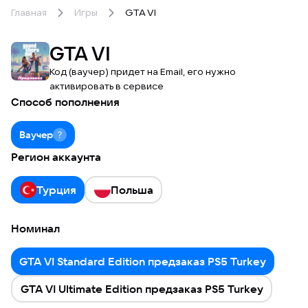
Главная
Игры
GTA VI
GTA VI
Код (ваучер) придет на Email, его нужно
активировать в сервисе
Способ пополнения
Ваучер
Регион аккаунта
Турция
Польша
Номинал
GTA VI Standard Edition предзаказ PS5 Turkey
GTA VI Ultimate Edition предзаказ PS5 Turkey