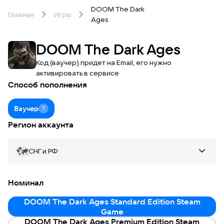
DOOM The Dark
Главная
Игры
Ages
DOOM The Dark Ages
Код (ваучер) придет на Email, его нужно
активировать в сервисе
Способ пополнения
Ваучер
Регион аккаунта
СНГ и РФ
Номинал
СНГ и РФ
DOOM The Dark Ages Standard Edition Steam
Южная Азия
Game
DOOM The Dark Ages Premium Edition Steam