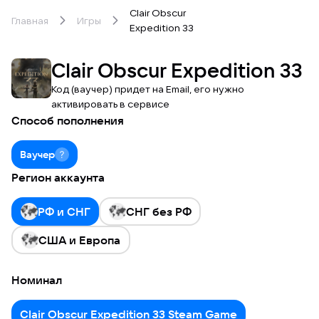
Clair Obscur
Главная
Игры
Expedition 33
Clair Obscur Expedition 33
Код (ваучер) придет на Email, его нужно
активировать в сервисе
Способ пополнения
Ваучер
Регион аккаунта
РФ и СНГ
СНГ без РФ
США и Европа
Номинал
Clair Obscur Expedition 33 Steam Game