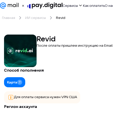
Сервисы
Как оплатить
О на
Главная
ИИ сервисы
Revid
ИИ сервисы
Игры
Revid
После оплаты пришлем инструкцию на Email.
Развлечения
Работа
Дизайн
Способ пополнения
Другое
Карта
Для оплаты сервиса нужен VPN США
Регион аккаунта