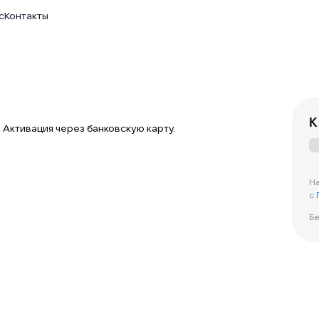
с
Контакты
К
 Активация через банковскую карту.
На
с
Бе