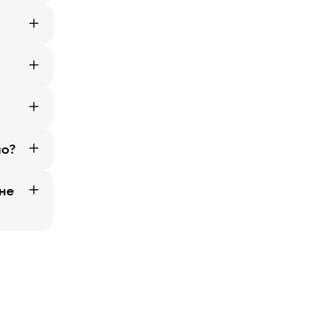
но?
 не