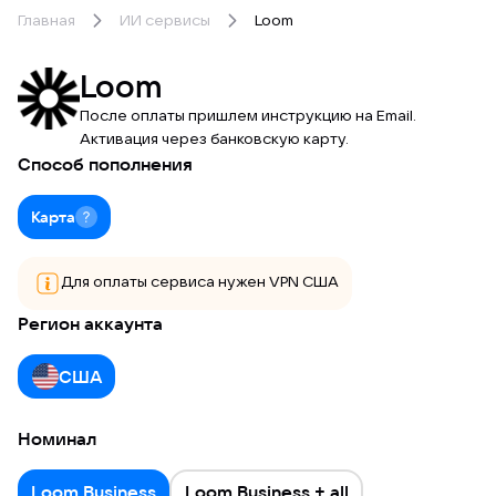
Главная
ИИ сервисы
Loom
Loom
После оплаты пришлем инструкцию на Email.
Активация через банковскую карту.
Способ пополнения
Карта
Для оплаты сервиса нужен VPN США
Регион аккаунта
США
Номинал
Loom Business
Loom Business + all