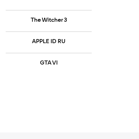
The Witcher 3
APPLE ID RU
GTA VI