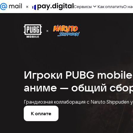
Сервисы
Как оплатить
О на
ИИ сервисы
Игры
Развлечения
Работа
Игроки PUBG mobile
Дизайн
аниме — общий сбор
Другое
Грандиозная коллаборация с Naruto Shippuden 
К оплате