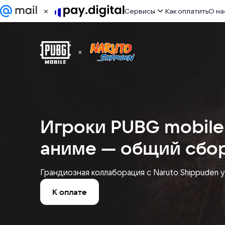
Сервисы
Как оплатить
О на
ИИ сервисы
Игры
Развлечения
Работа
Игроки PUBG mobile
Дизайн
аниме — общий сбор
Другое
Грандиозная коллаборация с Naruto Shippuden 
К оплате