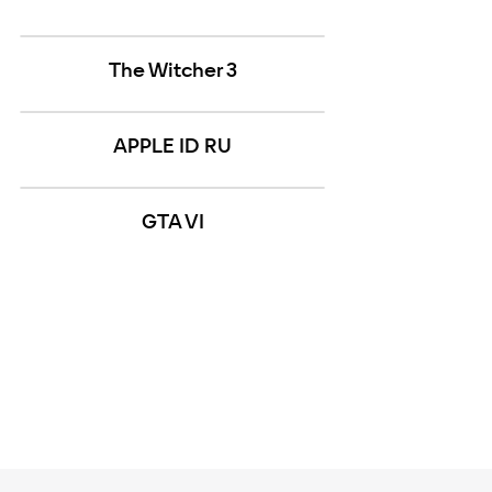
The Witcher 3
APPLE ID RU
GTA VI