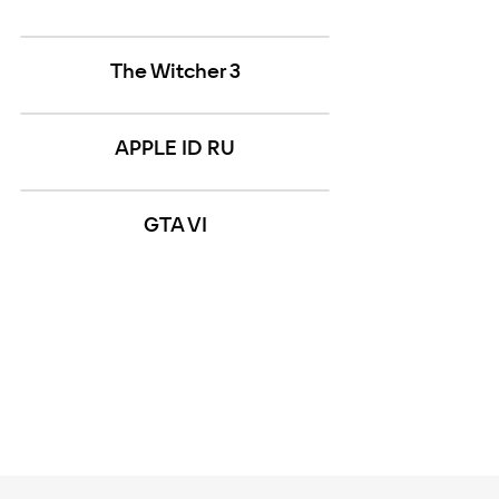
The Witcher 3
APPLE ID RU
GTA VI