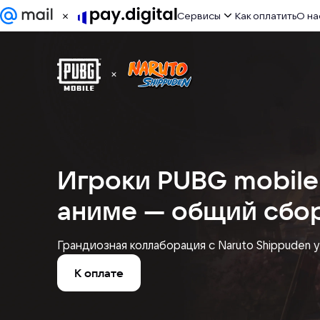
Сервисы
Как оплатить
О на
ИИ сервисы
Игры
Развлечения
Работа
Игроки PUBG mobile
Дизайн
аниме — общий сбор
Другое
Грандиозная коллаборация с Naruto Shippuden 
К оплате