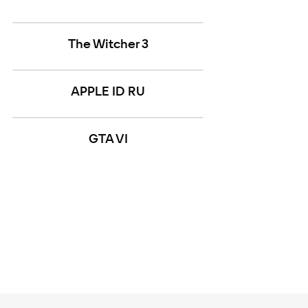
The Witcher 3
APPLE ID RU
GTA VI