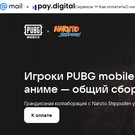
Сервисы
Как оплатить
О на
ИИ сервисы
Игры
Развлечения
Работа
Игроки PUBG mobile
Дизайн
аниме — общий сбор
Другое
Грандиозная коллаборация с Naruto Shippuden 
К оплате